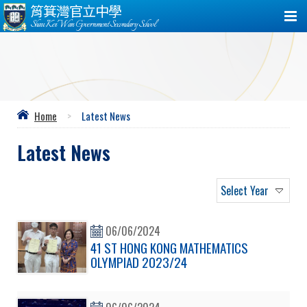
筲箕灣官立中學
Shau Kei Wan Government Secondary School
Home
>
Latest News
Latest News
Select Year
06/06/2024
41 ST HONG KONG MATHEMATICS
OLYMPIAD 2023/24