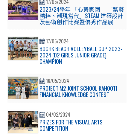
17/05/2024
2023/24學年 「心繫家國」 「築藝
精粹、潮現當代」STEAM 建築設計
及藝術創作比賽暨優秀作品展
17/05/2024
BOCHK BEACH VOLLEYBALL CUP 2023-
2024 (D2 GIRLS JUNIOR GRADE)
CHAMPION
16/05/2024
PROJECT M2 JOINT SCHOOL KAHOOT!
FINANCIAL KNOWLEDGE CONTEST
04/02/2024
PRIZES FOR THE VISUAL ARTS
COMPETITION