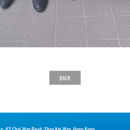
BACK
s: 42 Chai Wan Road, Shau Kei Wan, Hong Kong