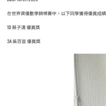
在世界資優數學錦標賽中，以下同學獲得優異成績
1D 蔡子濤 優異獎
3A 吳百豈 優異獎