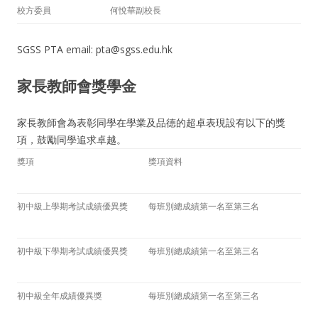
校方委員
何悅華副校長
SGSS PTA email:
pta@sgss.edu.hk
家長教師會獎學金
家長教師會為表彰同學在學業及品德的超卓表現設有以下的獎
項，鼓勵同學追求卓越。
獎項
獎項資料
初中級上學期考試成績優異獎
每班別總成績第一名至第三名
初中級下學期考試成績優異獎
每班別總成績第一名至第三名
初中級全年成績優異獎
每班別總成績第一名至第三名